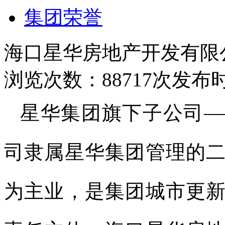
集团荣誉
海口星华房地产开发有限
浏览次数：88717次
发布时间
星华集团旗下子公司—
司隶属星华集团管理的
为主业，是集团城市更