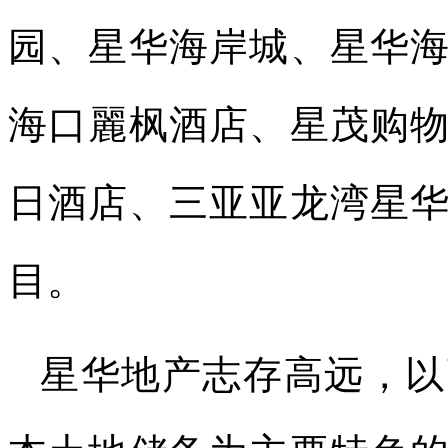
园、星华海岸城、星华
海口麗枫酒店、星茂购
日酒店、三亚亚龙湾星
目。
星华地产志存高远，以