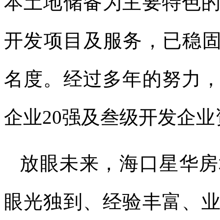
本土地储备为主要特色
开发项目及服务，已稳固
名度。经过多年的努力
企业20强及叁级开发企业
放眼未来，海口星华房
眼光独到、经验丰富、