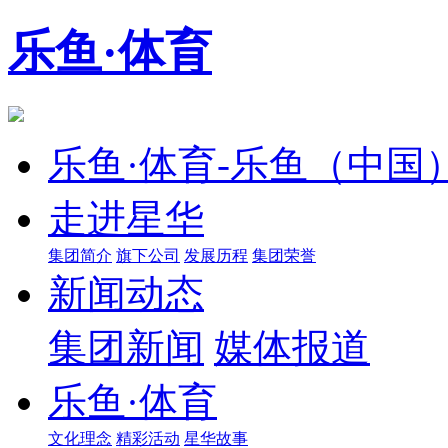
乐鱼·体育
乐鱼·体育-乐鱼（中
走进星华
集团简介
旗下公司
发展历程
集团荣誉
新闻动态
集团新闻
媒体报道
乐鱼·体育
文化理念
精彩活动
星华故事