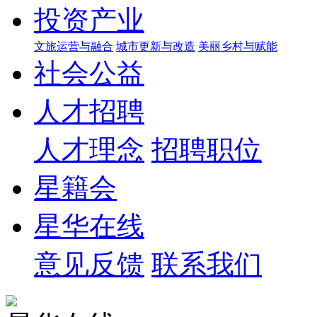
投资产业
文旅运营与融合
城市更新与改造
美丽乡村与赋能
社会公益
人才招聘
人才理念
招聘职位
星籍会
星华在线
意见反馈
联系我们