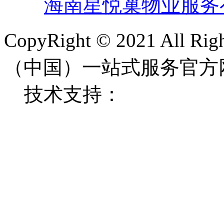
海南星悦巢物业服务
CopyRight © 2021 All 
（中国）一站式服务官
技术支持：