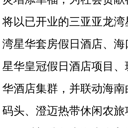
将以已开业的三亚亚龙湾
湾星华套房假日酒店、海
星华皇冠假日酒店项目、
华酒店集群，并联动海南
码头、澄迈热带休闲农旅