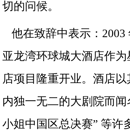
切的问候。
他在致辞中表示：200
亚龙湾环球城大酒店作为
店项目隆重开业。酒店以
内独一无二的大剧院而闻名
小姐中国区总决赛” 等