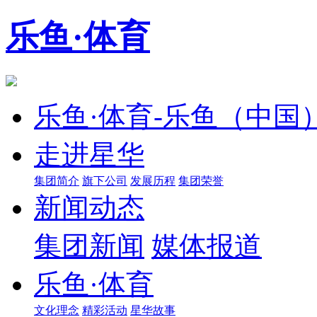
乐鱼·体育
乐鱼·体育-乐鱼（中
走进星华
集团简介
旗下公司
发展历程
集团荣誉
新闻动态
集团新闻
媒体报道
乐鱼·体育
文化理念
精彩活动
星华故事