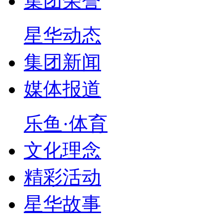
集团荣誉
星华动态
集团新闻
媒体报道
乐鱼·体育
文化理念
精彩活动
星华故事