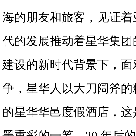
海的朋友和旅客，见证着
代的发展推动着星华集团
建设的新时代背景下，面
争，星华人以大刀阔斧的
的星华华邑度假酒店，这
墨重彩的一笔。20 年后