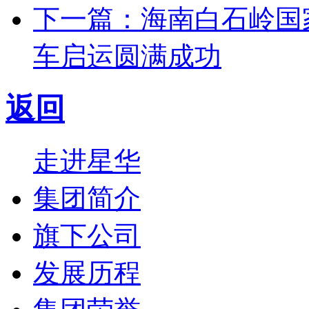
下一篇：海南白石岭国
车启运圆满成功
返回
走进星华
集团简介
旗下公司
发展历程