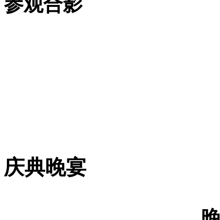
参观合影
庆典晚宴