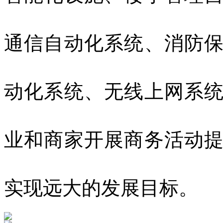
通信自动化系统、消防
动化系统、无线上网系
业和商家开展商务活动
实现远大的发展目标。