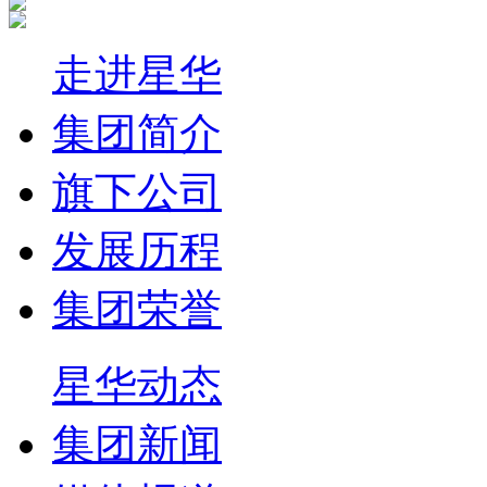
走进星华
集团简介
旗下公司
发展历程
集团荣誉
星华动态
集团新闻