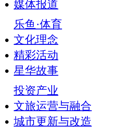
媒体报道
乐鱼·体育
文化理念
精彩活动
星华故事
投资产业
文旅运营与融合
城市更新与改造