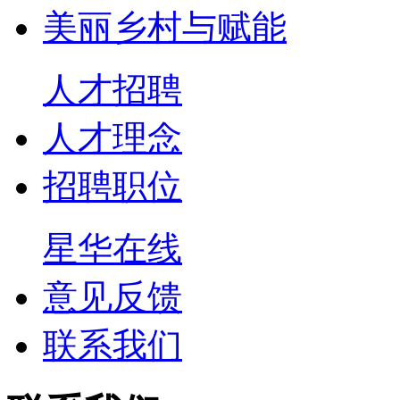
美丽乡村与赋能
人才招聘
人才理念
招聘职位
星华在线
意见反馈
联系我们