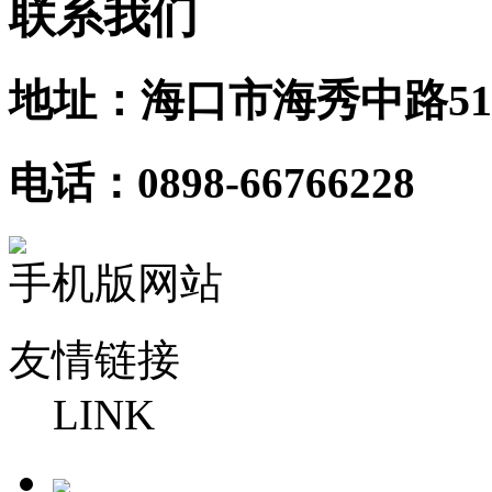
联系我们
地址：海口市海秀中路51
电话：0898-66766228
手机版网站
友情链接
LINK